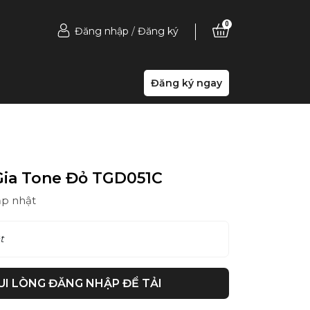
0
Đăng nhập
/
Đăng ký
Đăng ký ngay
Gia Tone Đỏ TGD051C
ập nhật
t
UI LÒNG ĐĂNG NHẬP ĐỂ TẢI