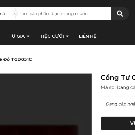
 cả
TƯ GIA
TIỆC CƯỚI
LIÊN HỆ
ne Đỏ TGD051C
Cổng Tư 
Mã sp: Đang c
Đang cập nhậ
V