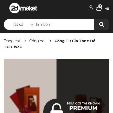
0
Tất cả
Trang chủ
Cổng hoa
Cổng Tư Gia Tone Đỏ
TGD053C