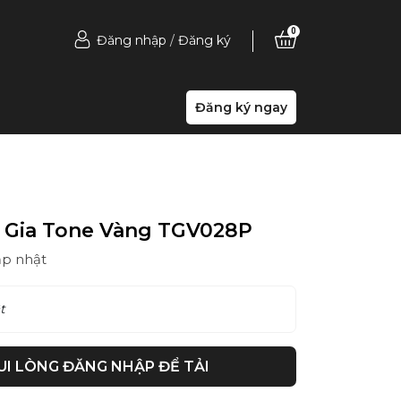
0
Đăng nhập
/
Đăng ký
Đăng ký ngay
 Gia Tone Vàng TGV028P
ập nhật
t
UI LÒNG ĐĂNG NHẬP ĐỂ TẢI