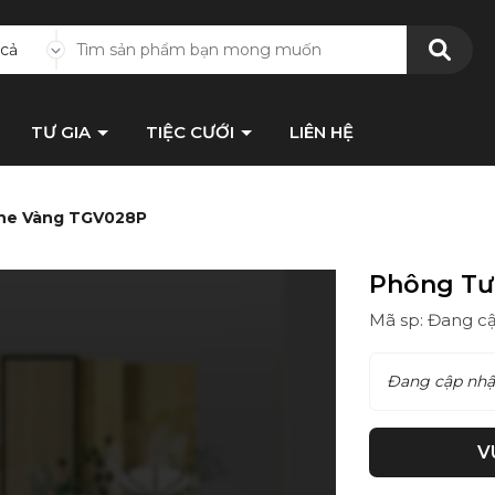
 cả
TƯ GIA
TIỆC CƯỚI
LIÊN HỆ
one Vàng TGV028P
Phông Tư
Mã sp: Đang c
Đang cập nhậ
V